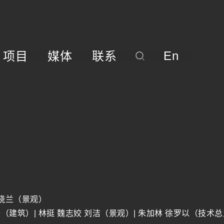
En
项目
媒体
联系
简
介
主
持
建
筑
师
团
队
于晓兰（景观）
（建筑）| 林挺 魏志姣 刘洁（景观）| 朱加林 徐罗以（技术