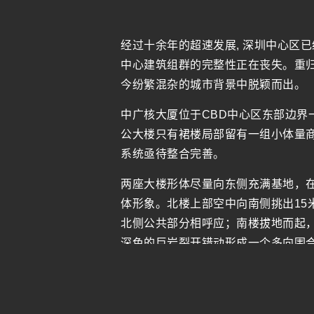
经过十余年的超速发展, 深圳中心区
中心建筑组群的完整性正在丧失。重
今纷繁混杂的城市背景中脱颖而出。
中广核大厦位于CBD中心区东部边
公大楼只有裙楼局部留有一组小体量
系统亟待整合完善。
两座大楼形体尽量向东侧充满基地，
体形象。北楼上部空中向南侧挑出1
北侧公共部分相呼应；南楼拔地而起
深色的巨岩裂开错动形成一个多向围
面浮起的几块不规则石台里，一组树
南楼入口处面向北侧广场，进门为三
悬挂和叠摞一系列小盒子，相互叠合