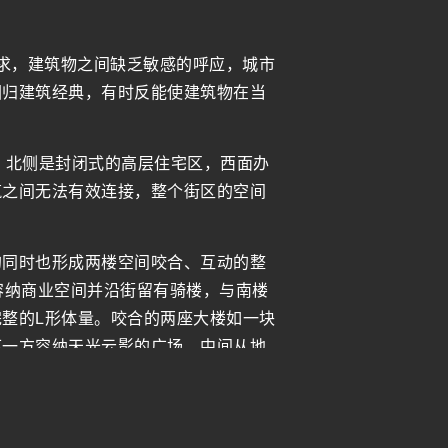
追求，建筑物之间缺乏敏感的呼应，城市
回归建筑经典，有时反能使建筑物在当
，北侧是封闭式的高层住宅区，西面办
筑之间无法有效连接，整个街区的空间
的同时也形成两楼空间咬合、互动的整
容纳商业空间并沿街留有骑楼，与南楼
整的L形体量。咬合的两座大楼如一块
下一方容纳天光云影的广场，中间从地
。
外部的景色。公共部分设计为大盒子中
展厅，上行可达大会议厅，而上下两厅