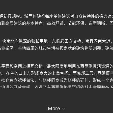
已经初具规模。然而伴随着每座单体建筑对自身独特性的极力
归到高层建筑的基本特点：高效舒适、节能环保、造型明晰，
界一块南北向纵深的狭长用地，东临彩田立交桥，南靠深南大道
商业街区。基地四周的城市生活被孤岛状的建筑物所割裂，建
在平面和空间上相互交错，最大限度地利用东西两侧景观资源
5米，在主入口上方形成宽大的上盖空间。而底部三层向西延展
，摈弃独立裙楼做法，与塔楼同宽成为塔楼的延伸，形成一个完
合流通的开放空间，连通了东西两侧略显沉闷的城市空间并布
阵在早晨和午后的阳光下熠熠成为大楼缝隙内一处灵动的风景
层通高的大厅，东、西、北三面都有巨大的网格窗引入阳光和
More
穿插形成过渡性的交流空间。大厅上方悬挂一个半透明的公共