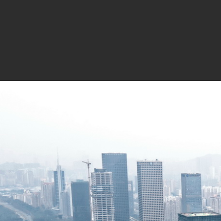
业主：中国广东核电集团有限公司
室内设计合作：郭群室内设计 施工
钢结构合作：广州容柏生建筑工程设
摄影：王大勇 陈冠宏 杨超英
项目发表：
许小东. 尊重城市 回归经典. 建筑学报2019
都市实践.中广核大厦.UED 2018(12):1
都市实践.中广核大厦.世界建筑2018(09)
URBANUS. CGN Headquarters Buildi
都市实践.中广核大厦，深圳.谷德设计网. 2
URBANUS. CGN Headquarters Buildi
都市实践.深圳中广核大厦. Archdaily建